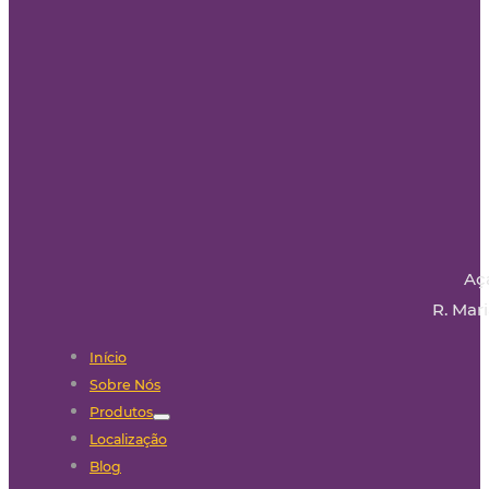
Aç
R. Mari
Início
Sobre Nós
Produtos
Localização
Blog