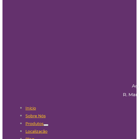
Aç
R. Mari
Início
Sobre Nós
Produtos
Localização