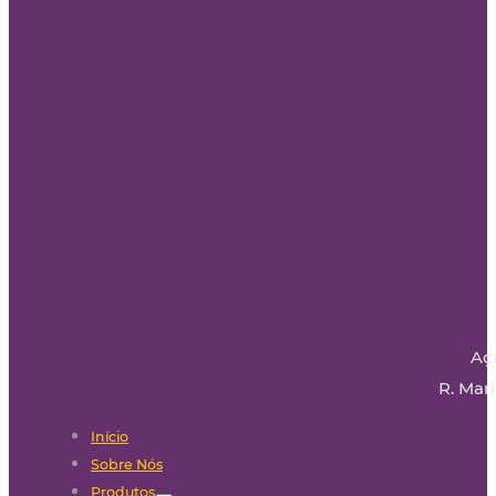
Aç
R. Mari
Início
Sobre Nós
Produtos