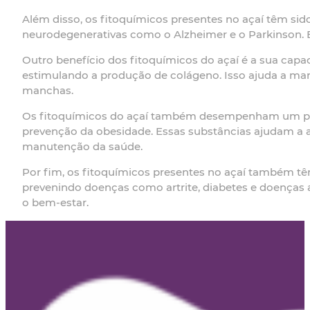
Além disso, os fitoquímicos presentes no açaí têm si
neurodegenerativas como o Alzheimer e o Parkinson. E
Outro benefício dos fitoquímicos do açaí é a sua cap
estimulando a produção de colágeno. Isso ajuda a man
manchas.
Os fitoquímicos do açaí também desempenham um pape
prevenção da obesidade. Essas substâncias ajudam a a
manutenção da saúde.
Por fim, os fitoquímicos presentes no açaí também tê
prevenindo doenças como artrite, diabetes e doenças 
o bem-estar.