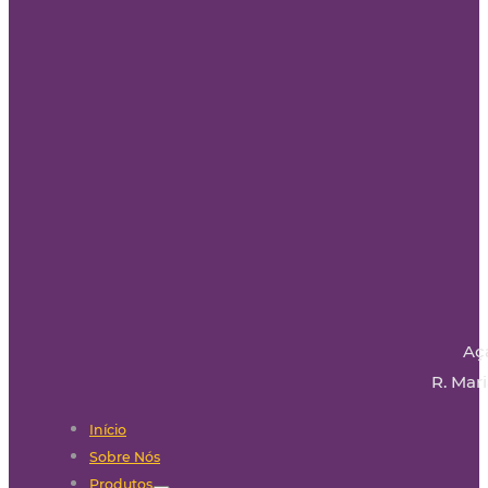
Aç
R. Mari
Início
Sobre Nós
Produtos