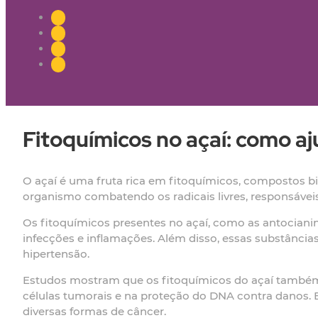
Fitoquímicos no açaí: como 
O açaí é uma fruta rica em fitoquímicos, compostos b
organismo combatendo os radicais livres, responsávei
Os fitoquímicos presentes no açaí, como as antocianin
infecções e inflamações. Além disso, essas substância
hipertensão.
Estudos mostram que os fitoquímicos do açaí também 
células tumorais e na proteção do DNA contra danos.
diversas formas de câncer.