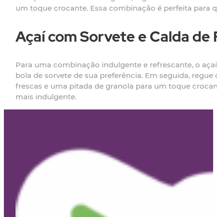
um toque crocante. Essa combinação é perfeita para 
Açaí com Sorvete e Calda de 
Para uma combinação indulgente e refrescante, o açaí 
bola de sorvete de sua preferência. Em seguida, regue
frescas e uma pitada de granola para um toque croca
mais indulgente.