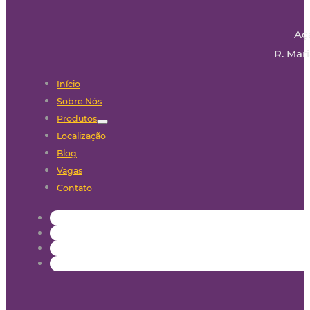
Aç
R. Mari
Início
Sobre Nós
Produtos
Localização
Blog
Vagas
Contato