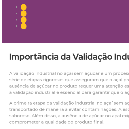
Importância da Validação Ind
A validação industrial no açaí sem açúcar é um proces
série de etapas rigorosas que asseguram que o açaí p
ausência de açúcar no produto requer uma atenção esp
a validação industrial é essencial para garantir que 
A primeira etapa da validação industrial no açaí sem a
transportado de maneira a evitar contaminações. A esco
saboroso. Além disso, a ausência de açúcar no açaí exi
comprometer a qualidade do produto final.