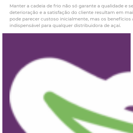
Manter a cadeia de frio não só garante a qualidade e 
deterioração e a satisfação do cliente resultam em ma
pode parecer custoso inicialmente, mas os benefícios
indispensável para qualquer distribuidora de açaí.