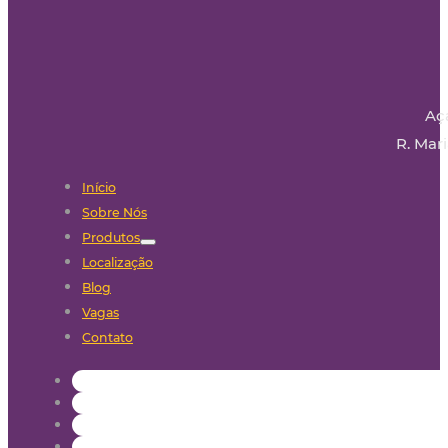
Aç
R. Mari
Início
Sobre Nós
Produtos
Localização
Blog
Vagas
Contato