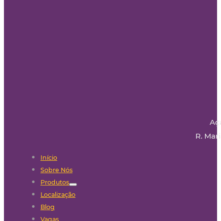
Aç
R. Mari
Início
Sobre Nós
Produtos
Localização
Blog
Vagas