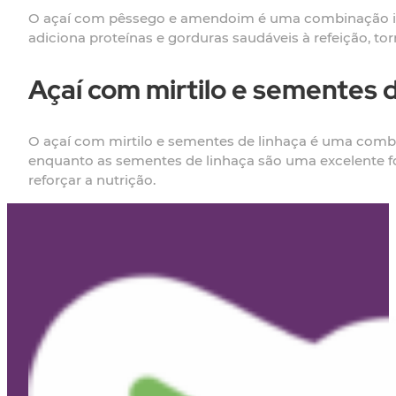
O açaí com pêssego e amendoim é uma combinação inu
adiciona proteínas e gorduras saudáveis à refeição, t
Açaí com mirtilo e sementes d
O açaí com mirtilo e sementes de linhaça é uma combin
enquanto as sementes de linhaça são uma excelente f
reforçar a nutrição.