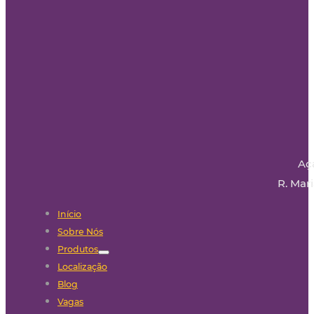
Aç
R. Mari
Início
Sobre Nós
Produtos
Localização
Blog
Vagas