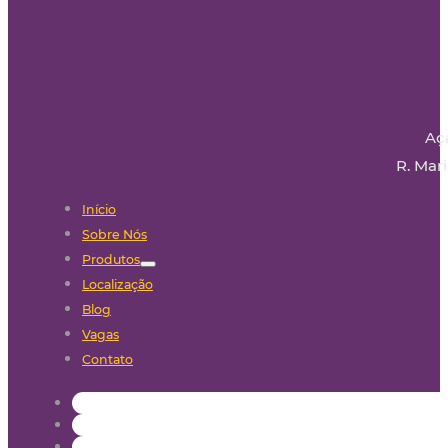
Aç
R. Mari
Início
Sobre Nós
Produtos
Localização
Blog
Vagas
Contato