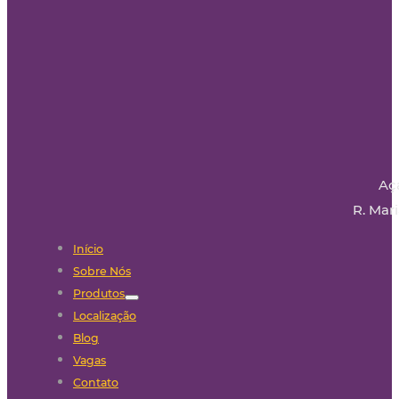
Aç
R. Mari
Início
Sobre Nós
Produtos
Localização
Blog
Vagas
Contato