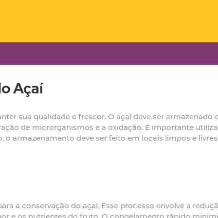
o Açaí
ter sua qualidade e frescor. O açaí deve ser armazenado 
iferação de microrganismos e a oxidação. É importante util
, o armazenamento deve ser feito em locais limpos e livre
ra a conservação do açaí. Esse processo envolve a reduçã
sabor e os nutrientes do fruto. O congelamento rápido minimi