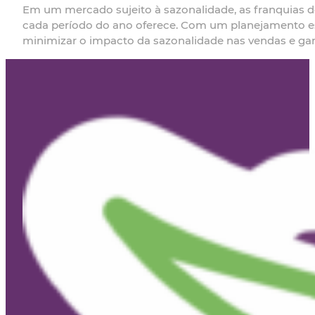
Em um mercado sujeito à sazonalidade, as franquias de
cada período do ano oferece. Com um planejamento estr
minimizar o impacto da sazonalidade nas vendas e gar