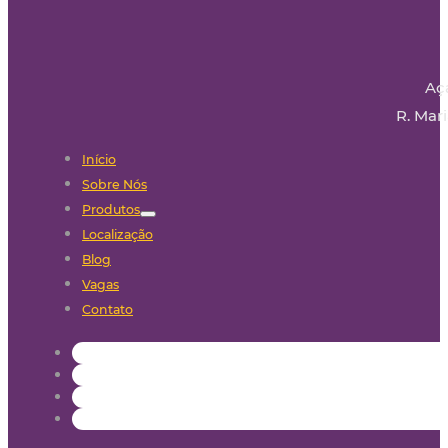
Aç
R. Mari
Início
Sobre Nós
Produtos
Localização
Blog
Vagas
Contato