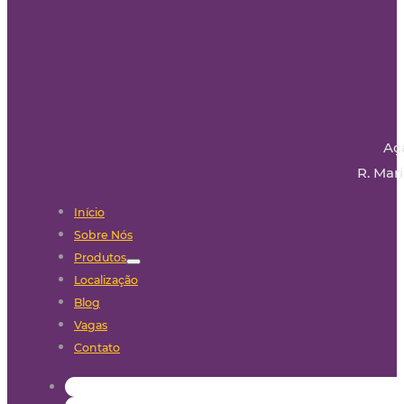
Aç
R. Mari
Início
Sobre Nós
Produtos
Localização
Blog
Vagas
Contato