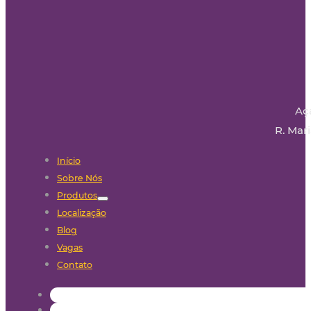
Aç
R. Mari
Início
Sobre Nós
Produtos
Localização
Blog
Vagas
Contato