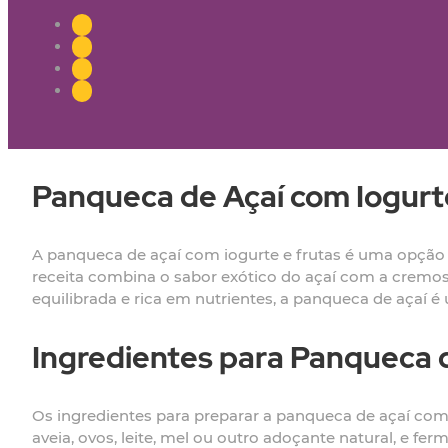
Panqueca de Açaí com Iogurt
A panqueca de açaí com iogurte e frutas é uma opção d
receita combina o sabor exótico do açaí com a cremos
equilibrada e rica em nutrientes, a panqueca de açaí é
Ingredientes para Panqueca 
Os ingredientes para preparar a panqueca de açaí com io
aveia, ovos, leite, mel ou outro adoçante natural, e fe