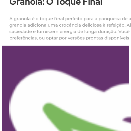
Granola: O Toque Final
A granola é o toque final perfeito para a panqueca de
granola adiciona uma crocância deliciosa à refeição. A
saciedade e fornecem energia de longa duração. Você 
preferências, ou optar por versões prontas disponívei