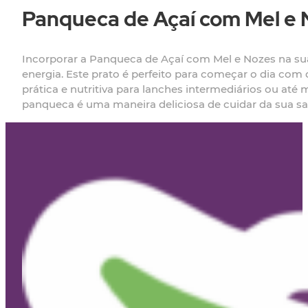
Panqueca de Açaí com Mel e N
Incorporar a Panqueca de Açaí com Mel e Nozes na sua
energia. Este prato é perfeito para começar o dia co
prática e nutritiva para lanches intermediários ou a
panqueca é uma maneira deliciosa de cuidar da sua sa