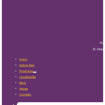
Aç
R. Mari
Início
Sobre Nós
Produtos
Localização
Blog
Vagas
Contato