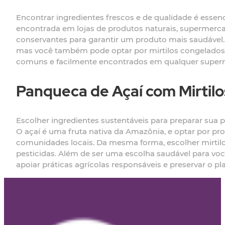
Encontrar ingredientes frescos e de qualidade é essenc
encontrada em lojas de produtos naturais, supermerca
conservantes para garantir um produto mais saudável. 
mas você também pode optar por mirtilos congelados, q
comuns e facilmente encontrados em qualquer super
Panqueca de Açaí com Mirtil
Escolher ingredientes sustentáveis para preparar sua
O açaí é uma fruta nativa da Amazônia, e optar por pro
comunidades locais. Da mesma forma, escolher mirtilo
pesticidas. Além de ser uma escolha saudável para vo
apoiar práticas agrícolas responsáveis e preservar o pl