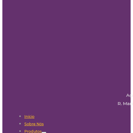
Aç
R. Mari
Início
Sobre Nós
Produtos