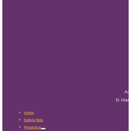
Aç
R. Mari
Início
Sobre Nós
Produtos