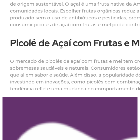
de origem sustentável. O açaí é uma fruta nativa da Am
comunidades locais. Escolher frutas orgânicas reduz a 
produzido sem o uso de antibióticos e pesticidas, pro
consumir picolés de açaí com frutas e mel pode contri
Picolé de Açaí com Frutas e 
O mercado de picolés de açaí com frutas e mel tem c
sobremesas saudáveis e naturais. Consumidores estão c
que aliem sabor e saúde. Além disso, a popularidade
investindo em inovações, como picolés com combinaçõe
tendência reflete uma mudança no comportamento de 