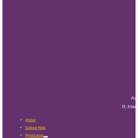
Aç
R. Mari
Início
Sobre Nós
Produtos