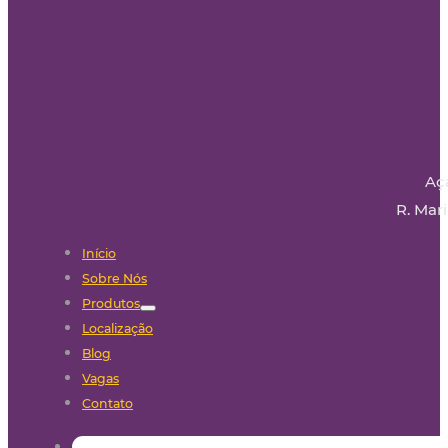
Aç
R. Mari
Início
Sobre Nós
Produtos
Localização
Blog
Vagas
Contato