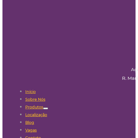
Aç
R. Mari
Início
Sobre Nós
Produtos
Localização
Blog
Vagas
Contato