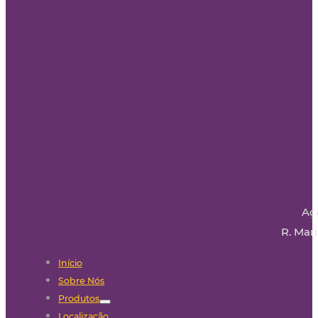
Aç
R. Mari
Início
Sobre Nós
Produtos
Localização