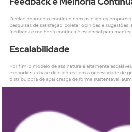
Feedback e Melhoria Contínu
O relacionamento contínuo com os clientes proporcio
pesquisas de satisfação, coletar opiniões e sugestões
feedback e melhoria contínua é essencial para manter 
Escalabilidade
Por fim, o modelo de assinatura é altamente escalável
expandir sua base de clientes sem a necessidade de gr
distribuidora de açaí cresça de forma sustentável, au