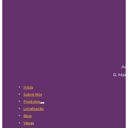
Aç
R. Mari
Início
Sobre Nós
Produtos
Localização
Blog
Vagas