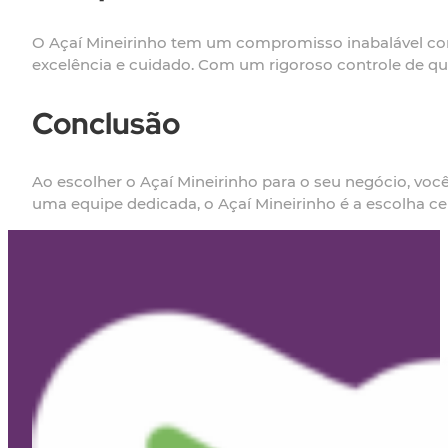
O Açaí Mineirinho tem um compromisso inabalável com
excelência e cuidado. Com um rigoroso controle de qua
Conclusão
Ao escolher o Açaí Mineirinho para o seu negócio, vo
uma equipe dedicada, o Açaí Mineirinho é a escolha ce