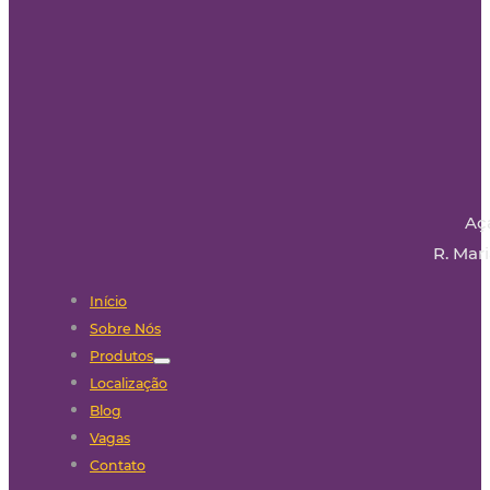
Aç
R. Mari
Início
Sobre Nós
Produtos
Localização
Blog
Vagas
Contato