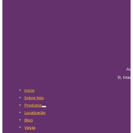
Aç
R. Mari
Início
Sobre Nós
Produtos
Localização
Blog
Vagas