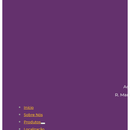
Aç
R. Mari
Início
Sobre Nós
Produtos
Localização