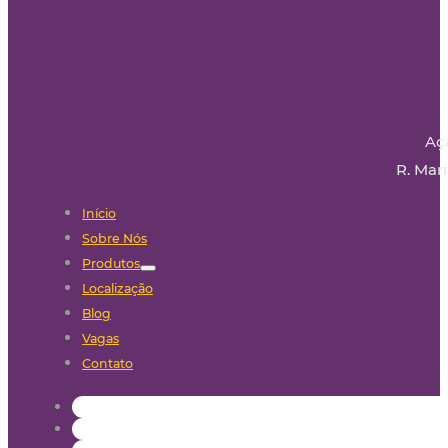
Aç
R. Mari
Início
Sobre Nós
Produtos
Localização
Blog
Vagas
Contato