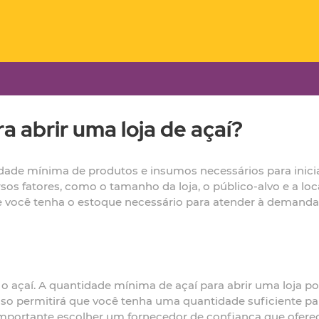
 abrir uma loja de açaí?
ntidade mínima de produtos e insumos necessários para inic
sos fatores, como o tamanho da loja, o público-alvo e a loca
ue você tenha o estoque necessário para atender à demanda 
 o açaí. A quantidade mínima de açaí para abrir uma loja p
o permitirá que você tenha uma quantidade suficiente par
mportante escolher um fornecedor de confiança que ofereça