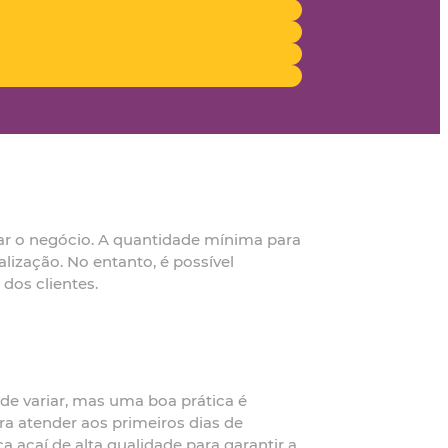
iar o negócio. A quantidade mínima para
lização. No entanto, é possível
dos clientes.
ode variar, mas uma boa prática é
a atender aos primeiros dias de
 açaí de alta qualidade para garantir a