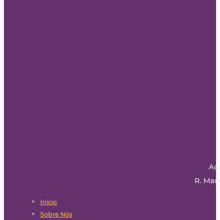
Aç
R. Mari
Início
Sobre Nós