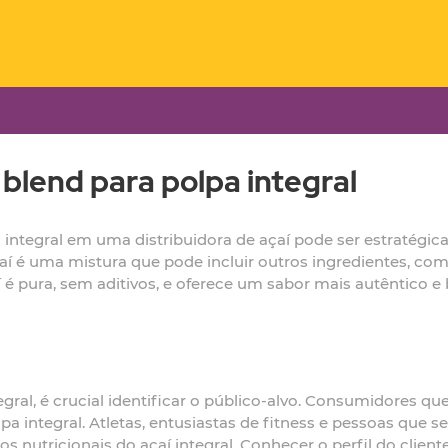
blend para polpa integral
integral em uma distribuidora de açaí pode ser estratégica
çaí é uma mistura que pode incluir outros ingredientes, co
í é pura, sem aditivos, e oferece um sabor mais autêntico e 
egral, é crucial identificar o público-alvo. Consumidores
pa integral. Atletas, entusiastas de fitness e pessoas que 
s nutricionais do açaí integral. Conhecer o perfil do client