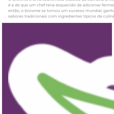
é a de que um chef teria esquecido de adicionar ferm
então, o brownie se tornou um sucesso mundial, ganh
sabores tradicionais com ingredientes típicos da culinár