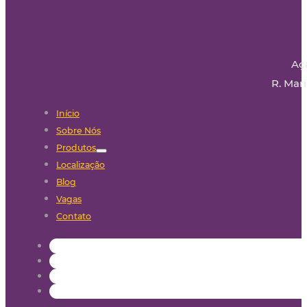
Aç
R. Mari
Início
Sobre Nós
Produtos
Localização
Blog
Vagas
Contato