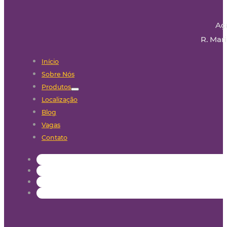
Aç
R. Mari
Início
Sobre Nós
Produtos
Localização
Blog
Vagas
Contato