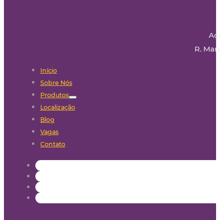
Aç
R. Mari
Início
Sobre Nós
Produtos
Localização
Blog
Vagas
Contato