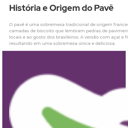
História e Origem do Pavê
O pavê é uma sobremesa tradicional de origem francesa
camadas de biscoito que lembram pedras de pavimentaç
locais e ao gosto dos brasileiros. A versão com açaí 
resultando em uma sobremesa única e deliciosa.