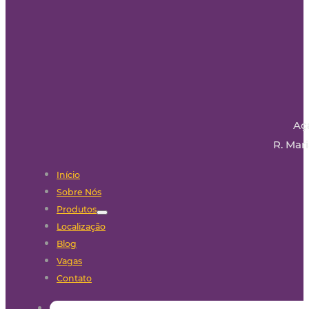
Aç
R. Mari
Início
Sobre Nós
Produtos
Localização
Blog
Vagas
Contato