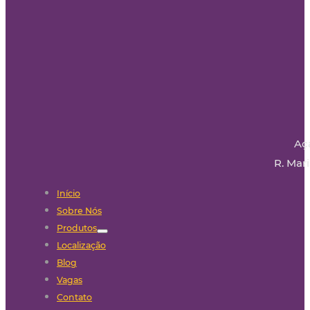
Aç
R. Mari
Início
Sobre Nós
Produtos
Localização
Blog
Vagas
Contato