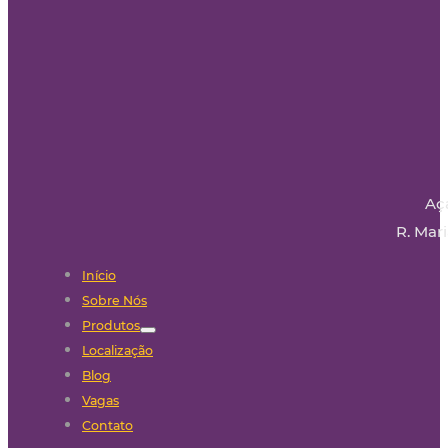
Aç
R. Mari
Início
Sobre Nós
Produtos
Localização
Blog
Vagas
Contato