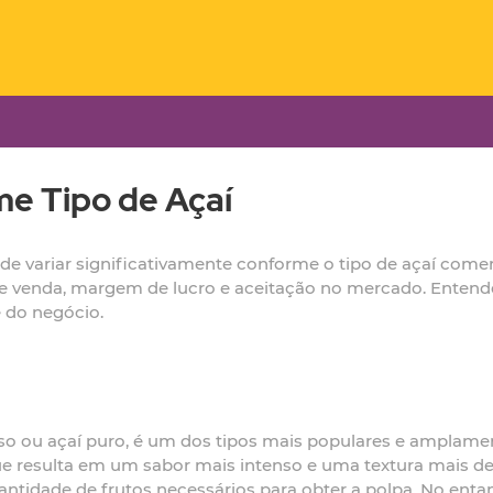
me Tipo de Açaí
de variar significativamente conforme o tipo de açaí comerc
 venda, margem de lucro e aceitação no mercado. Entender 
 do negócio.
o ou açaí puro, é um dos tipos mais populares e amplamen
que resulta em um sabor mais intenso e uma textura mais d
uantidade de frutos necessários para obter a polpa. No en