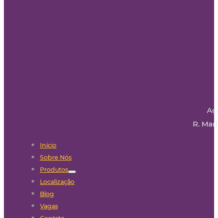
Aç
R. Mari
Início
Sobre Nós
Produtos
Localização
Blog
Vagas