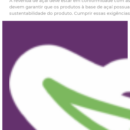
A revenda de açaí deve estar em conformidade com as 
devem garantir que os produtos à base de açaí possuam
sustentabilidade do produto. Cumprir essas exigência