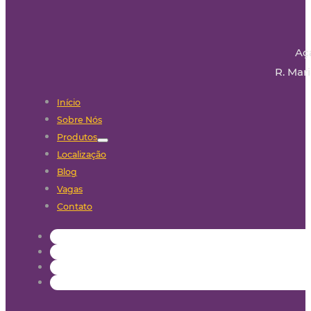
Aç
R. Mari
Início
Sobre Nós
Produtos
Localização
Blog
Vagas
Contato