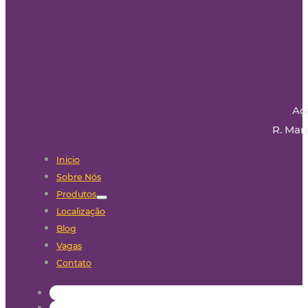
Aç
R. Mari
Início
Sobre Nós
Produtos
Localização
Blog
Vagas
Contato