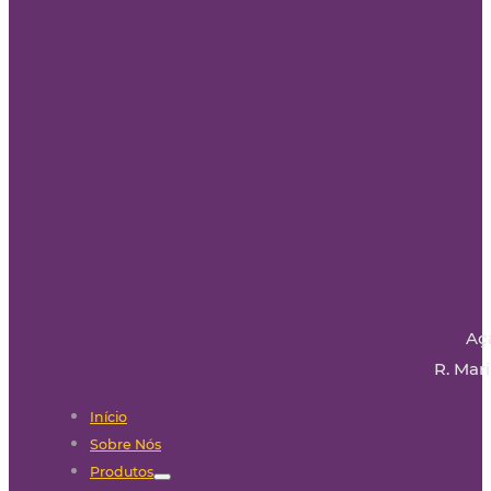
Aç
R. Mari
Início
Sobre Nós
Produtos