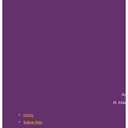
Aç
R. Mari
Início
Sobre Nós