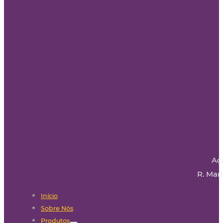
Aç
R. Mari
Início
Sobre Nós
Produtos