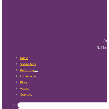
Aç
R. Mari
Início
Sobre Nós
Produtos
Localização
Blog
Vagas
Contato