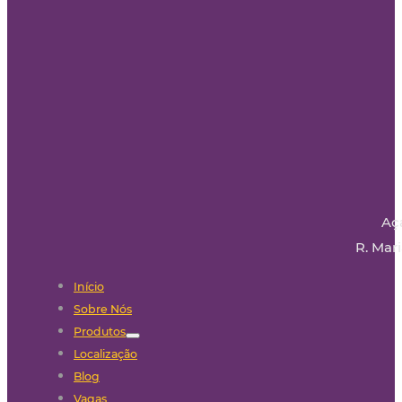
Aç
R. Mari
Início
Sobre Nós
Produtos
Localização
Blog
Vagas