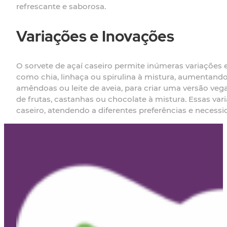
refrescante e saborosa.
Variações e Inovações
O sorvete de açaí caseiro permite inúmeras variações 
como chia, linhaça ou spirulina à mistura, aumentando a
amêndoas ou leite de aveia, para criar uma versão veg
de frutas, castanhas ou chocolate à mistura. Essas va
caseiro, atendendo a diferentes preferências e necessi