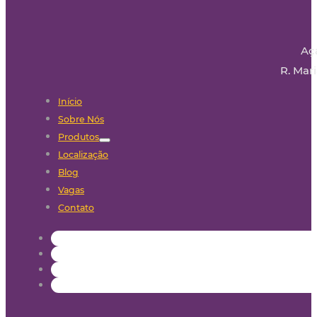
Aç
R. Mari
Início
Sobre Nós
Produtos
Localização
Blog
Vagas
Contato