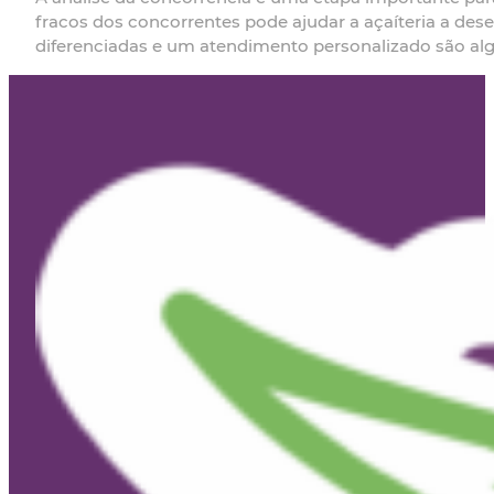
fracos dos concorrentes pode ajudar a açaíteria a dese
diferenciadas e um atendimento personalizado são al