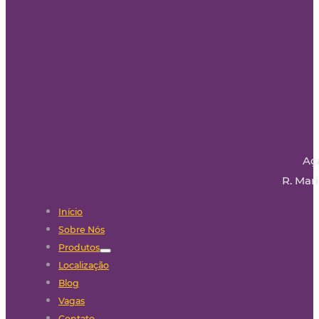
Aç
R. Mari
Início
Sobre Nós
Produtos
Localização
Blog
Vagas
Contato