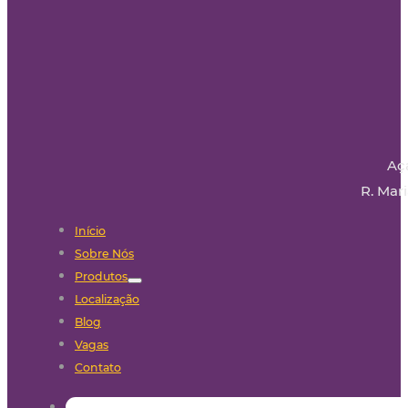
Aç
R. Mari
Início
Sobre Nós
Produtos
Localização
Blog
Vagas
Contato